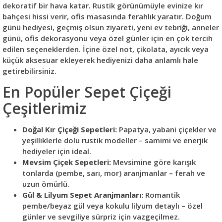
dekoratif bir hava katar. Rustik görünümüyle evinize kır
bahçesi hissi verir, ofis masasında ferahlık yaratır. Doğum
günü hediyesi, geçmiş olsun ziyareti, yeni ev tebriği, anneler
günü, ofis dekorasyonu veya özel günler için en çok tercih
edilen seçeneklerden. İçine özel not, çikolata, ayıcık veya
küçük aksesuar ekleyerek hediyenizi daha anlamlı hale
getirebilirsiniz.
En Popüler Sepet Çiçeği
Çeşitlerimiz
Doğal Kır Çiçeği Sepetleri:
Papatya, yabani çiçekler ve
yeşilliklerle dolu rustik modeller – samimi ve enerjik
hediyeler için ideal.
Mevsim Çiçek Sepetleri:
Mevsimine göre karışık
tonlarda (pembe, sarı, mor) aranjmanlar – ferah ve
uzun ömürlü.
Gül & Lilyum Sepet Aranjmanları:
Romantik
pembe/beyaz gül veya kokulu lilyum detaylı – özel
günler ve sevgiliye sürpriz için vazgeçilmez.