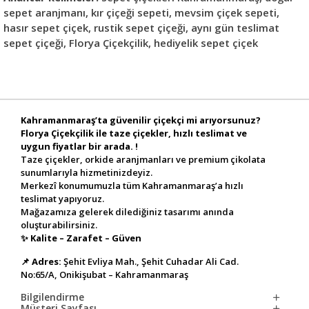
sepet aranjmanı, kır çiçeği sepeti, mevsim çiçek sepeti,
hasır sepet çiçek, rustik sepet çiçeği, aynı gün teslimat
sepet çiçeği, Florya Çiçekçilik, hediyelik sepet çiçek
Kahramanmaraş’ta güvenilir çiçekçi mi arıyorsunuz?
Florya Çiçekçilik ile taze çiçekler, hızlı teslimat ve
uygun fiyatlar bir arada. !
Taze çiçekler, orkide aranjmanları ve premium çikolata
sunumlarıyla hizmetinizdeyiz.
Merkezî konumumuzla tüm Kahramanmaraş’a hızlı
teslimat yapıyoruz.
Mağazamıza gelerek dilediğiniz tasarımı anında
oluşturabilirsiniz.
✨
Kalite – Zarafet – Güven
📌
Adres:
Şehit Evliya Mah., Şehit Cuhadar Ali Cad.
No:65/A, Onikişubat – Kahramanmaraş
Bilgilendirme
Müşteri Sayfası