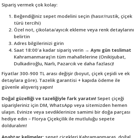
Sipariş vermek çok kolay:
Beğendiğiniz sepet modelini seçin (hasır/rustik, çiçek
türü tercihi)
Özel not, çikolata/ayıcık ekleme veya renk detaylarını
belirtin
Adres bilgilerinizi girin
Saat 18:00'a kadar sipariş verin →
Aynı gün teslimat
Kahramanmaraş’ın tüm mahallelerine (Onikişubat,
Dulkadiroğlu, Narlı, Pazarcık ve daha fazlası)!
Fiyatlar 300-900 TL arası değişir (boyut, çiçek çeşidi ve ek
detaylara göre). Tazelik garantisi + kapıda ödeme ile
güvenle alışveriş yapın!
Doğal güzelliği ve tazeliğiyle fark yaratın!
Sepet çiçeği
siparişleriniz için DM, WhatsApp veya sitemizden hemen
ulaşın. Evinize veya sevdiklerinize samimi bir doğa parçası
hediye edin – Florya Çiçekçilik ile mutluluğu sepete
dolduralım!
Anahtar kelimeler:
sepet çiçekleri Kahramanmaraş, doğal