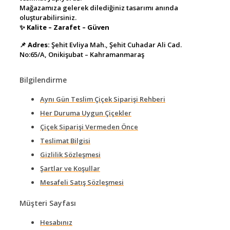
Mağazamıza gelerek dilediğiniz tasarımı anında
oluşturabilirsiniz.
✨
Kalite – Zarafet – Güven
📌
Adres:
Şehit Evliya Mah., Şehit Cuhadar Ali Cad.
No:65/A, Onikişubat – Kahramanmaraş
Bilgilendirme
Aynı Gün Teslim Çiçek Siparişi Rehberi
Her Duruma Uygun Çiçekler
Çiçek Siparişi Vermeden Önce
Teslimat Bilgisi
Gizlilik Sözleşmesi
Şartlar ve Koşullar
Mesafeli Satış Sözleşmesi
Müşteri Sayfası
Hesabınız