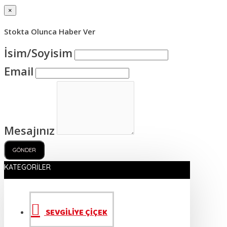
×
Stokta Olunca Haber Ver
İsim/Soyisim
Email
Mesajınız
GÖNDER
KATEGORILER
SEVGİLİYE ÇİÇEK