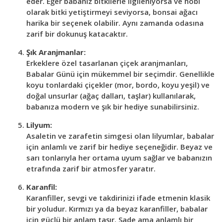
eder. Eğer babanız bitkilerle ilgileniyorsa ve hobi
olarak bitki yetiştirmeyi seviyorsa, bonsai ağacı
harika bir seçenek olabilir. Aynı zamanda odasına
zarif bir dokunuş katacaktır.
Şık Aranjmanlar:
Erkeklere özel tasarlanan çiçek aranjmanları,
Babalar Günü için mükemmel bir seçimdir. Genellikle
koyu tonlardaki çiçekler (mor, bordo, koyu yeşil) ve
doğal unsurlar (ağaç dalları, taşlar) kullanılarak,
babanıza modern ve şık bir hediye sunabilirsiniz.
Lilyum:
Asaletin ve zarafetin simgesi olan lilyumlar, babalar
için anlamlı ve zarif bir hediye seçeneğidir. Beyaz ve
sarı tonlarıyla her ortama uyum sağlar ve babanızın
etrafında zarif bir atmosfer yaratır.
Karanfil:
Karanfiller, sevgi ve takdirinizi ifade etmenin klasik
bir yoludur. Kırmızı ya da beyaz karanfiller, babalar
için güçlü bir anlam taşır. Sade ama anlamlı bir