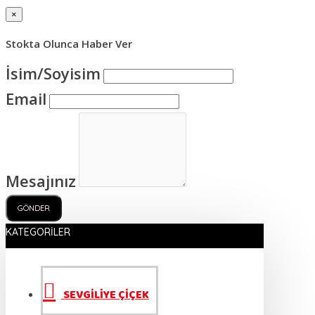
×
Stokta Olunca Haber Ver
İsim/Soyisim
Email
Mesajınız
GÖNDER
KATEGORILER
SEVGİLİYE ÇİÇEK