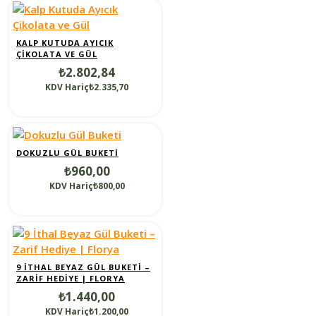
KALP KUTUDA AYICIK
ÇIKOLATA VE GÜL
₺2.802,84
KDV Hariç₺2.335,70
DOKUZLU GÜL BUKETI
₺960,00
KDV Hariç₺800,00
9 İTHAL BEYAZ GÜL BUKETI –
ZARIF HEDIYE | FLORYA
₺1.440,00
KDV Hariç₺1.200,00