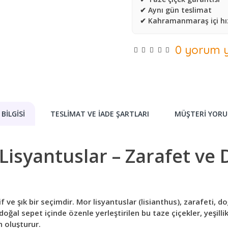
✔ Aynı gün teslimat
✔ Kahramanmaraş içi hız
0 yorum y
BILGISI
TESLIMAT VE İADE ŞARTLARI
MÜŞTERI YORU
isyantuslar – Zarafet ve D
if ve şık bir seçimdir. Mor lisyantuslar (lisianthus), zarafeti, doğ
oğal sepet içinde özenle yerleştirilen bu taze çiçekler, yeşillik
n oluşturur.