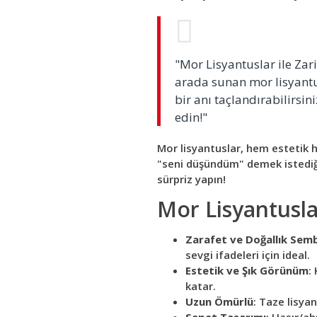
"Mor Lisyantuslar ile Zarif
arada sunan mor lisyantus
bir anı taçlandırabilirsini
edin!"
Mor lisyantuslar, hem estetik h
"seni düşündüm" demek istediği
sürpriz yapın!
Mor Lisyantusl
Zarafet ve Doğallık Sem
sevgi ifadeleri için ideal.
Estetik ve Şık Görünüm
:
katar.
Uzun Ömürlü
: Taze lisya