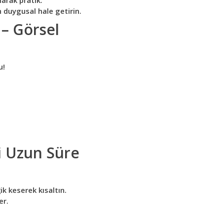
larak pratik.
 duygusal hale getirin.
 – Görsel
u!
ni Uzun Süre
ik keserek kısaltın.
er.