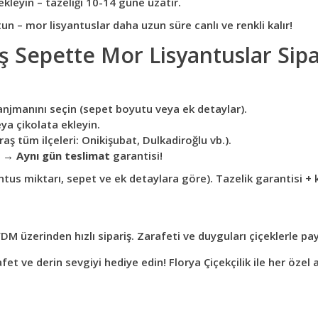
 ekleyin – tazeliği 10-14 güne uzatır.
n – mor lisyantuslar daha uzun süre canlı ve renkli kalır!
Sepette Mor Lisyantuslar Sipar
njmanını seçin (sepet boyutu veya ek detaylar).
ya çikolata ekleyin.
ş tüm ilçeleri: Onikişubat, Dulkadiroğlu vb.).
iş →
Aynı gün teslimat
garantisi!
antus miktarı, sepet ve ek detaylara göre). Tazelik garantisi 
 üzerinden hızlı sipariş. Zarafeti ve duyguları çiçeklerle pay
afet ve derin sevgiyi hediye edin! Florya Çiçekçilik ile her özel 