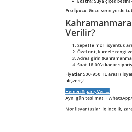
Ekstra
: Suya çiçek besini
Pro İpucu:
Gece serin yerde tutu
Kahramanmaraş 
Verilir?
Sepette mor lisyantus ara
Özel not, kurdele rengi ve
Adres girin (Kahramanmara
Saat 18:00'a kadar sipar
Fiyatlar 500-950 TL arası (lisy
alışveriş!
Hemen Sipariş Ver →
Aynı gün teslimat + WhatsApp/DM
Mor lisyantuslar ile incelik, zar