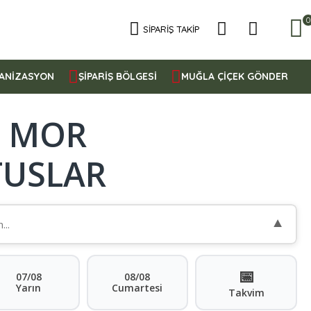
0
SIPARIŞ TAKIP
ANİZASYON
ŞİPARİŞ BÖLGESİ
MUĞLA ÇİÇEK GÖNDER
E MOR
TUSLAR
▼
📅
07/08
08/08
Yarın
Cumartesi
Takvim