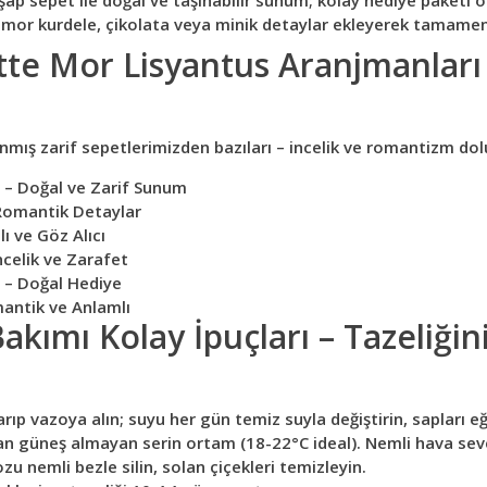
şap sepet ile doğal ve taşınabilir sunum; kolay hediye paketi o
, mor kurdele, çikolata veya minik detaylar ekleyerek tamamen
tte Mor Lisyantus Aranjmanları
nmış zarif sepetlerimizden bazıları – incelik ve romantizm dol
 – Doğal ve Zarif Sunum
 Romantik Detaylar
ı ve Göz Alıcı
ncelik ve Zarafet
 – Doğal Hediye
antik ve Anlamlı
akımı Kolay İpuçları – Tazeliği
arıp vazoya alın; suyu her gün temiz suyla değiştirin, sapları eğ
an güneş almayan serin ortam (18-22°C ideal). Nemli hava sev
zu nemli bezle silin, solan çiçekleri temizleyin.