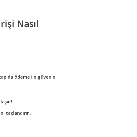
işi Nasıl
+ kapıda ödeme ile güvenle
laşın!
anı taçlandırın.