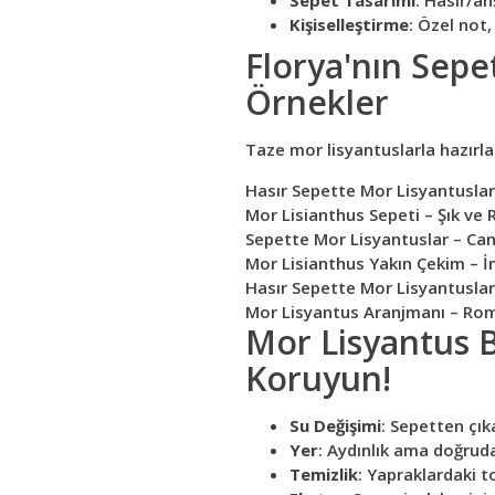
Sepet Tasarımı
: Hasır/ah
Kişiselleştirme
: Özel not
Florya'nın Sepe
Örnekler
Taze mor lisyantuslarla hazırla
Hasır Sepette Mor Lisyantuslar
Mor Lisianthus Sepeti – Şık ve
Sepette Mor Lisyantuslar – Canl
Mor Lisianthus Yakın Çekim – İ
Hasır Sepette Mor Lisyantuslar
Mor Lisyantus Aranjmanı – Rom
Mor Lisyantus B
Koruyun!
Su Değişimi
: Sepetten çık
Yer
: Aydınlık ama doğrud
Temizlik
: Yapraklardaki to