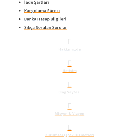
İade Şartları
Kargolama Süreci
Banka Hesap Bilgileri
Sıkça Sorulan Sorular
Hakkımızda
iletisim
Blog Sayfası
Misyon & Vizyon
Kurumsal Çiçek Hizmetleri