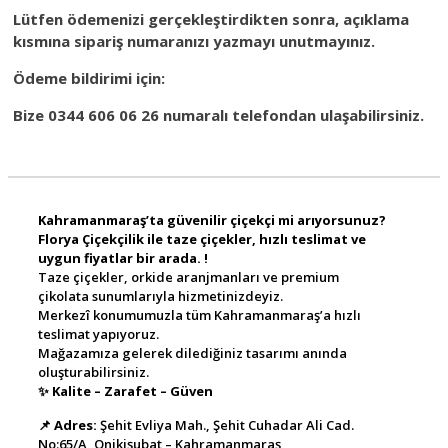
Lütfen ödemenizi gerçekleştirdikten sonra, açıklama
kısmına sipariş numaranızı yazmayı unutmayınız.
Ödeme bildirimi için:
Bize 0344 606 06 26 numaralı telefondan ulaşabilirsiniz.
Kahramanmaraş’ta güvenilir çiçekçi mi arıyorsunuz?
Florya Çiçekçilik ile taze çiçekler, hızlı teslimat ve
uygun fiyatlar bir arada. !
Taze çiçekler, orkide aranjmanları ve premium
çikolata sunumlarıyla hizmetinizdeyiz.
Merkezî konumumuzla tüm Kahramanmaraş’a hızlı
teslimat yapıyoruz.
Mağazamıza gelerek dilediğiniz tasarımı anında
oluşturabilirsiniz.
✨
Kalite – Zarafet – Güven
📌
Adres:
Şehit Evliya Mah., Şehit Cuhadar Ali Cad.
No:65/A, Onikişubat – Kahramanmaraş