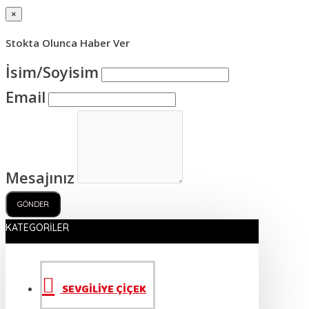
×
Stokta Olunca Haber Ver
İsim/Soyisim
Email
Mesajınız
GÖNDER
KATEGORILER
SEVGİLİYE ÇİÇEK