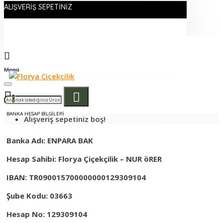
ALIŞVERIŞ SEPETINIZ
Menü
0
BANKA HESAP BILGILERI
Alışveriş sepetiniz boş!
Banka Adı: ENPARA BAK
Hesap Sahibi: Florya Çiçekçilik – NUR öRER
IBAN: TR090015700000000129309104
Şube Kodu: 03663
Hesap No: 129309104