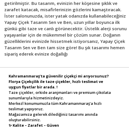
getirilmiştir. Bu tasarım, evinizin her köşesine şıklık ve
zarafet katacak, misafirlerinizin gözlerini kamaştıracak.
İster salonunuzda, ister yatak odanızda kullanabileceğiniz
Yapay Çiçek Tasarım Sen ve Ben, uzun yıllar boyunca ilk
günkü gibi taze ve canlı görünecektir. Üstelik alerji sorunu
yaşayanlar için de mükemmel bir çözüm sunar. Doğanın
güzelliklerini evinizde hissetmek istiyorsanız, Yapay Çiçek
Tasarım Sen ve Ben tam size göre! Bu şık tasarımı hemen
sipariş ederek evinize doğallığı
Kahramanmaraş’ta güvenilir çiçekçi mi arıyorsunuz?
Florya Çiçekçilik ile taze çiçekler, hızlı teslimat ve
uygun fiyatlar bir arada. !
Taze çiçekler, orkide aranjmanları ve premium çikolata
sunumlarıyla hizmetinizdeyiz.
Merkezî konumumuzla tüm Kahramanmaraş’a hızlı
teslimat yapıyoruz.
Mağazamıza gelerek dilediğiniz tasarımı anında
oluşturabilirsiniz.
✨
Kalite – Zarafet – Güven