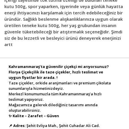
kutu 500g, spor yaparken, işyerinde veya günlük hayatta
enerji ihtiyacınızı karşılamak için tercih edebileceğiniz bir
üründür. Sağlıklı beslenme alışkanlıklarınıza uygun olarak
üretilen teneke kutu 500g, her yaş grubundan insanın
güvenle tüketebileceği bir atıştırmalık seçeneğidir. Şimdi
siz de bu lezzetli ve besleyici ürünü deneyerek enerjinizi
artt
Kahramanmaraş’ta güvenilir çiçekçi mi arıyorsunuz?
Florya Çiçekçilik ile taze çiçekler, hızlı teslimat ve
uygun fiyatlar bir arada. !
Taze çiçekler, orkide aranjmanları ve premium çikolata
sunumlarıyla hizmetinizdeyiz.
Merkezî konumumuzla tüm Kahramanmaraş’a hızlı
teslimat yapıyoruz.
Mağazamıza gelerek dilediğiniz tasarımı anında
oluşturabilirsiniz.
✨
Kalite – Zarafet – Güven
📌
Adres:
Şehit Evliya Mah., Şehit Cuhadar Ali Cad.