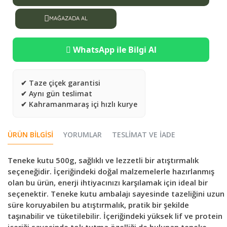
MAĞAZADA AL
WhatsApp ile Bilgi Al
✔ Taze çiçek garantisi
✔ Aynı gün teslimat
✔ Kahramanmaraş içi hızlı kurye
ÜRÜN BILGISI
YORUMLAR
TESLIMAT VE İADE
Teneke kutu 500g, sağlıklı ve lezzetli bir atıştırmalık
seçeneğidir. İçeriğindeki doğal malzemelerle hazırlanmış
olan bu ürün, enerji ihtiyacınızı karşılamak için ideal bir
seçenektir. Teneke kutu ambalajı sayesinde tazeliğini uzun
süre koruyabilen bu atıştırmalık, pratik bir şekilde
taşınabilir ve tüketilebilir. İçeriğindeki yüksek lif ve protein
içeriği sayesinde tok tutma özelliği de bulunan teneke