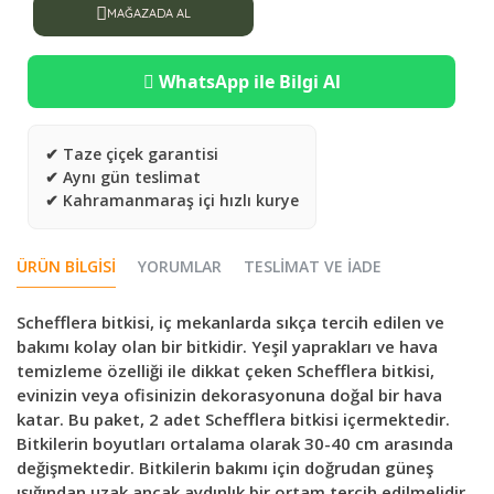
MAĞAZADA AL
WhatsApp ile Bilgi Al
✔ Taze çiçek garantisi
✔ Aynı gün teslimat
✔ Kahramanmaraş içi hızlı kurye
ÜRÜN BILGISI
YORUMLAR
TESLIMAT VE İADE
Schefflera bitkisi, iç mekanlarda sıkça tercih edilen ve
bakımı kolay olan bir bitkidir. Yeşil yaprakları ve hava
temizleme özelliği ile dikkat çeken Schefflera bitkisi,
evinizin veya ofisinizin dekorasyonuna doğal bir hava
katar. Bu paket, 2 adet Schefflera bitkisi içermektedir.
Bitkilerin boyutları ortalama olarak 30-40 cm arasında
değişmektedir. Bitkilerin bakımı için doğrudan güneş
ışığından uzak ancak aydınlık bir ortam tercih edilmelidir.