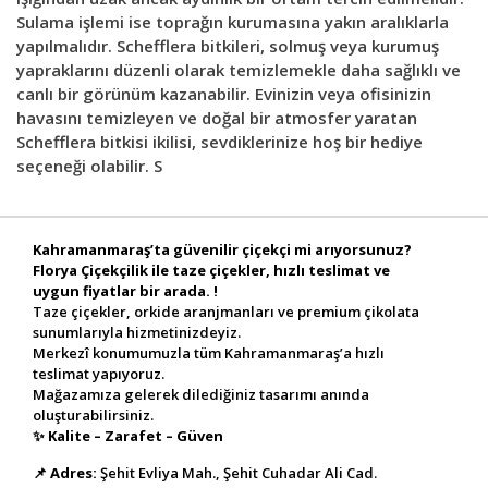
Sulama işlemi ise toprağın kurumasına yakın aralıklarla
yapılmalıdır. Schefflera bitkileri, solmuş veya kurumuş
yapraklarını düzenli olarak temizlemekle daha sağlıklı ve
canlı bir görünüm kazanabilir. Evinizin veya ofisinizin
havasını temizleyen ve doğal bir atmosfer yaratan
Schefflera bitkisi ikilisi, sevdiklerinize hoş bir hediye
seçeneği olabilir. S
Kahramanmaraş’ta güvenilir çiçekçi mi arıyorsunuz?
Florya Çiçekçilik ile taze çiçekler, hızlı teslimat ve
uygun fiyatlar bir arada. !
Taze çiçekler, orkide aranjmanları ve premium çikolata
sunumlarıyla hizmetinizdeyiz.
Merkezî konumumuzla tüm Kahramanmaraş’a hızlı
teslimat yapıyoruz.
Mağazamıza gelerek dilediğiniz tasarımı anında
oluşturabilirsiniz.
✨
Kalite – Zarafet – Güven
📌
Adres:
Şehit Evliya Mah., Şehit Cuhadar Ali Cad.