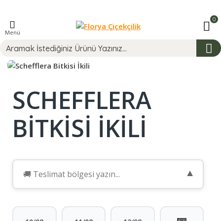
0
Menü
SCHEFFLERA
BITKISI İKILI
▼