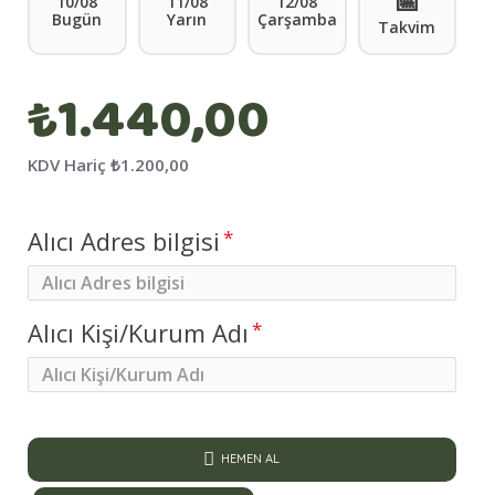
📅
10/08
11/08
12/08
Bugün
Yarın
Çarşamba
Takvim
₺1.440,00
KDV Hariç
₺1.200,00
Alıcı Adres bilgisi
Alıcı Kişi/Kurum Adı
HEMEN AL