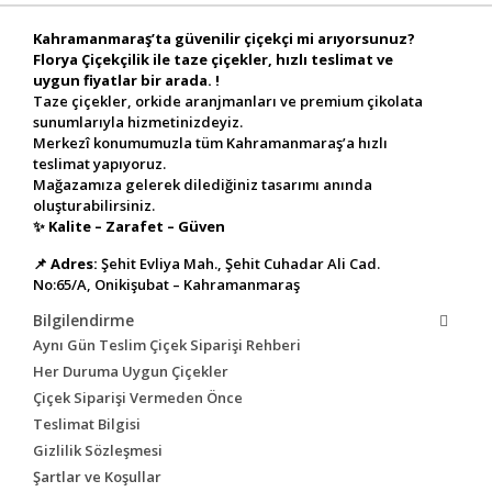
Kahramanmaraş’ta güvenilir çiçekçi mi arıyorsunuz?
Florya Çiçekçilik ile taze çiçekler, hızlı teslimat ve
uygun fiyatlar bir arada. !
Taze çiçekler, orkide aranjmanları ve premium çikolata
sunumlarıyla hizmetinizdeyiz.
Merkezî konumumuzla tüm Kahramanmaraş’a hızlı
teslimat yapıyoruz.
Mağazamıza gelerek dilediğiniz tasarımı anında
oluşturabilirsiniz.
✨
Kalite – Zarafet – Güven
📌
Adres:
Şehit Evliya Mah., Şehit Cuhadar Ali Cad.
No:65/A, Onikişubat – Kahramanmaraş
Bilgilendirme
Aynı Gün Teslim Çiçek Siparişi Rehberi
Her Duruma Uygun Çiçekler
Çiçek Siparişi Vermeden Önce
Teslimat Bilgisi
Gizlilik Sözleşmesi
Şartlar ve Koşullar