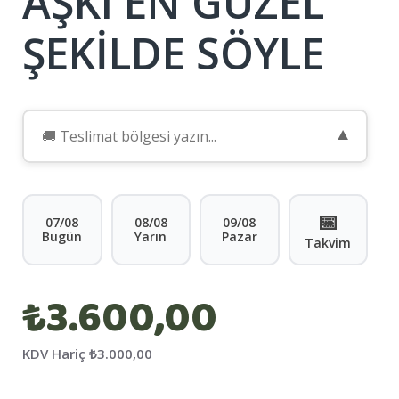
AŞKI EN GÜZEL
ŞEKILDE SÖYLE
▼
📅
07/08
08/08
09/08
Bugün
Yarın
Pazar
Takvim
₺3.600,00
KDV Hariç
₺3.000,00