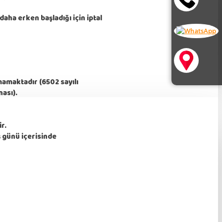
daha erken başladığı için iptal
mamaktadır (6502 sayılı
ası).
r.
ş günü içerisinde