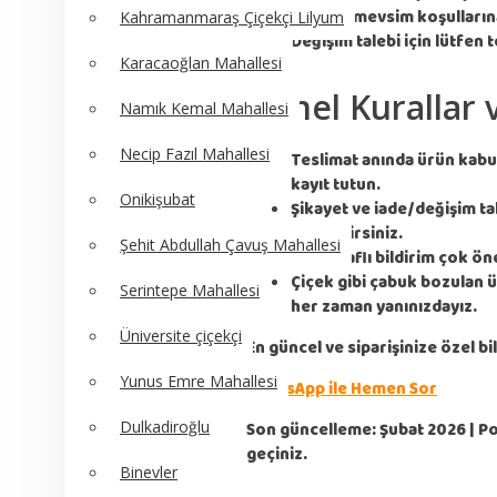
Stok ve mevsim koşullarına 
Kahramanmaraş Çiçekçi Lilyum
Değişim talebi için lütfen 
Karacaoğlan Mahallesi
Genel Kurallar 
Namık Kemal Mahallesi
Necip Fazıl Mahallesi
Teslimat anında ürün kabul
kayıt tutun.
Onikişubat
Şikayet ve iade/değişim ta
ulaşabilirsiniz.
Şehit Abdullah Çavuş Mahallesi
Fotoğraflı bildirim çok öne
Çiçek gibi çabuk bozulan ü
Serintepe Mahallesi
her zaman yanınızdayız.
Üniversite çiçekçi
En güncel ve siparişinize özel b
Yunus Emre Mahallesi
WhatsApp ile Hemen Sor
Dulkadiroğlu
Son güncelleme: Şubat 2026 | Pol
geçiniz.
Binevler