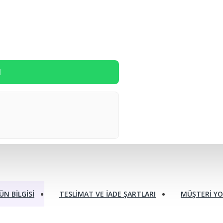
l
ÜN BILGISI
TESLIMAT VE İADE ŞARTLARI
MÜŞTERI Y