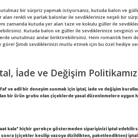
utulmaz bir sürpriz yapmak istiyorsanız, kutuda balon ve güller
 alan renkli ve parlak balonlar ile sevdiklerinize neşeli bir sür
ynı zamanda kutuda yer alan taze ve kokulu güller ile sevdikle
debilirsiniz. Kutuda balon ve güller ile sevdiklerinize sevginizi 
lerde unutulmaz anılar biriktirebilirsiniz. Hem romantik hem de
 göre! Şimdi sevdiklerinizi mutlu etmek için bu özel hediye se
ptal, İade ve Değişim Politikamız
faf ve adil bir deneyim sunmak için iptal, iade ve değişim kuralla
ulan bir ürün grubu olan çiçeklerde yasal düzenlemelere uygun 
aat kala* hiçbir gerekçe göstermeden siparişinizi iptal edebilirs
 sonra (çiçekler kesilip vazoya dizildikten, paketlendikten) ipta