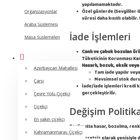
yapılamamaktadır.
Özel günlerde (Sevgililer G
Organizasyonlar
süresi daha kısıtlı olabilir.
Araba Süslemesi
İade İşlemleri
Masa Süslemeleri
Canlı ve çabuk bozulan ür
Tüketicinin Korunması Kan
ŞİPARİŞ BÖLGESİ
Hasarlı, bozuk, eksik veya
Azerbaycan Mahallesi
Tam iade yapılır veya
Mevsimsel stok durum
Çarşı
İade/iade işlemleri kredi k
gerçekleştirilir.
Çevre Yolu Çiçekçi
Çiçekçi
Değişim Politik
En yakın çiçekçi
Teslimatta hasar, bozulma, renk
Kahramanmaraş Çiçekçi
Ücretsiz olarak yenisiyle 