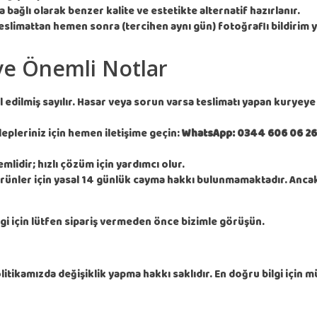
bağlı olarak benzer kalite ve estetikte alternatif hazırlanır.
teslimattan hemen sonra (tercihen aynı gün) fotoğraflı bildirim y
ve Önemli Notlar
 edilmiş sayılır. Hasar veya sorun varsa teslimatı yapan kuryeye 
lepleriniz için hemen iletişime geçin:
WhatsApp: 0344 606 06 26
mlidir; hızlı çözüm için yardımcı olur.
rünler için yasal 14 günlük cayma hakkı bulunmamaktadır. Ancak
ilgi için lütfen sipariş vermeden önce bizimle görüşün.
itikamızda değişiklik yapma hakkı saklıdır. En doğru bilgi için m