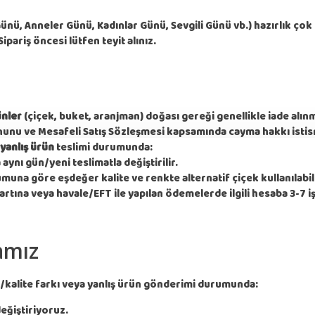
ünü, Anneler Günü, Kadınlar Günü, Sevgili Günü vb.) hazırlık çok 
 Sipariş öncesi lütfen teyit alınız.
ünler
(çiçek, buket, aranjman) doğası gereği genellikle iade alın
unu ve Mesafeli Satış Sözleşmesi kapsamında cayma hakkı istisn
 yanlış ürün
teslimi durumunda:
 aynı gün/yeni teslimatla değiştirilir.
una göre eşdeğer kalite ve renkte alternatif çiçek kullanılabili
artına veya havale/EFT ile yapılan ödemelerde ilgili hesaba 3-7 i
amız
/kalite farkı veya yanlış ürün gönderimi durumunda:
değiştiriyoruz.