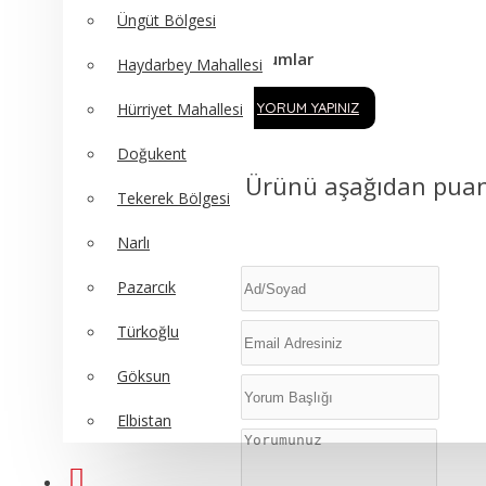
Üngüt Bölgesi
Yorumlar
Haydarbey Mahallesi
YORUM YAPINIZ
Hürriyet Mahallesi
Doğukent
Ürünü aşağıdan puanl
Tekerek Bölgesi
Narlı
Pazarcık
Türkoğlu
Göksun
Elbistan
MUĞLA ÇİÇEK GÖNDER