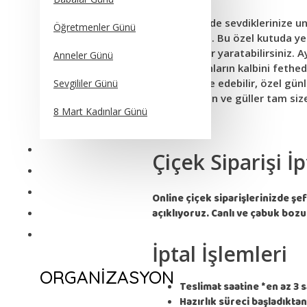
Özel günlerde sevdiklerinize un
Öğretmenler Günü
edebilirsiniz. Bu özel kutuda yer
tebessümler yaratabilirsiniz. A
Anneler Günü
sunabilir, onların kalbini fethe
şekilde ifade edebilir, özel gün
Sevgililer Günü
kutuda balon ve güller tam size
8 Mart Kadınlar Günü
ÇELENKLER
Çiçek Siparişi İ
PELUŞ HEDİYE
ÇİKOLATA
Online çiçek siparişlerinizde şef
açıklıyoruz. Canlı ve çabuk boz
PASTA
ORGANİZASYON
İptal İşlemleri
ORGANIZASYON
Teslimat saatine *en az 3 s
Hazırlık süreci başladıktan