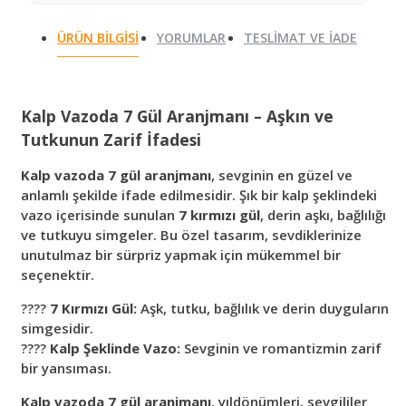
ÜRÜN BILGISI
YORUMLAR
TESLIMAT VE İADE
Kalp Vazoda 7 Gül Aranjmanı – Aşkın ve
Tutkunun Zarif İfadesi
Kalp vazoda 7 gül aranjmanı
, sevginin en güzel ve
anlamlı şekilde ifade edilmesidir. Şık bir kalp şeklindeki
vazo içerisinde sunulan
7 kırmızı gül
, derin aşkı, bağlılığı
ve tutkuyu simgeler. Bu özel tasarım, sevdiklerinize
unutulmaz bir sürpriz yapmak için mükemmel bir
seçenektir.
????
7 Kırmızı Gül:
Aşk, tutku, bağlılık ve derin duyguların
simgesidir.
????
Kalp Şeklinde Vazo:
Sevginin ve romantizmin zarif
bir yansıması.
Kalp vazoda 7 gül aranjmanı
, yıldönümleri, sevgililer