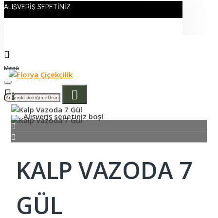
ALIŞVERIŞ SEPETINIZ
Menü
0
Alışveriş sepetiniz boş!
KALP VAZODA 7
GÜL