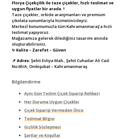
Florya Çiçekçilik ile taze çiçekler, hızlı teslimat ve
uygun fiyatlar bir arada. !
Taze çiçekler, orkide aranjmanları ve premium
çikolata sunumlarıyla hizmetinizdeyiz.
Merkezî konumumuzla tüm Kahramanmaraş’a hızlı
teslimat yapıyoruz.
Mağazamıza gelerek dilediğiniz tasarımı anında
oluşturabilirsiniz.
✨
Kalite – Zarafet – Güven
📌
Adres:
Şehit Evliya Mah., Şehit Cuhadar Ali Cad.
No:65/A, Onikişubat – Kahramanmaraş
Bilgilendirme
Aynı Gün Teslim Çiçek Siparişi Rehberi
Her Duruma Uygun Çiçekler
Çiçek Siparişi Vermeden Önce
Teslimat Bilgisi
Gizlilik Sözleşmesi
Şartlar ve Koşullar