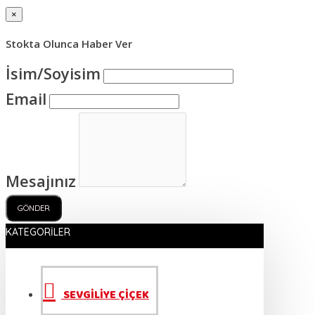
×
Stokta Olunca Haber Ver
İsim/Soyisim
Email
Mesajınız
GÖNDER
KATEGORILER
SEVGİLİYE ÇİÇEK