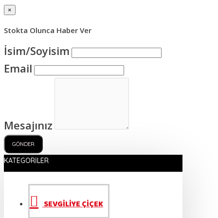
×
Stokta Olunca Haber Ver
İsim/Soyisim
Email
Mesajınız
GÖNDER
KATEGORILER
SEVGİLİYE ÇİÇEK