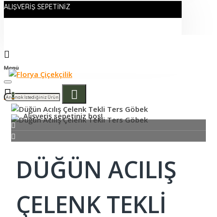
ALIŞVERIŞ SEPETINIZ
Menü
0
Alışveriş sepetiniz boş!
DÜĞÜN ACILIŞ
ÇELENK TEKLI