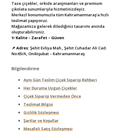
Taze çiçekler, orkide aranjmanları ve premium
çikolata sunumlarıyla hizmetinizdeyiz.
Merkezî konumumuzla tüm Kahramanmaraş’a hızlı
teslimat yapıyoruz.
Mağazamıza gelerek dilediğiniz tasarımı anında
oluşturabilirsiniz.
✨
Kalite – Zarafet – Güven
📌
Adres:
Şehit Evliya Mah., Şehit Cuhadar Ali Cad.
No:65/A, Onikişubat – Kahramanmaraş
Bilgilendirme
Aynı Gün Teslim Çiçek Siparişi Rehberi
Her Duruma Uygun Çiçekler
Çiçek Siparişi Vermeden Önce
Teslimat Bilgisi
Gizlilik Sözleşmesi
Şartlar ve Koşullar
Mesafeli Satış Sözleşmesi