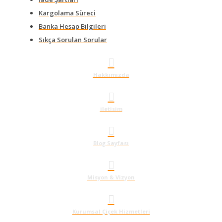
Kargolama Süreci
Banka Hesap Bilgileri
Sıkça Sorulan Sorular
Hakkımızda
iletisim
Blog Sayfası
Misyon & Vizyon
Kurumsal Çiçek Hizmetleri