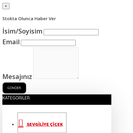
×
Stokta Olunca Haber Ver
İsim/Soyisim
Email
Mesajınız
GÖNDER
KATEGORILER
SEVGİLİYE ÇİÇEK