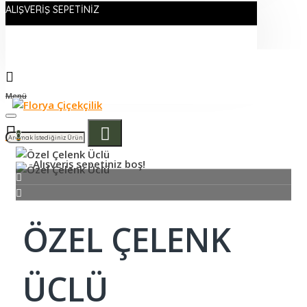
ALIŞVERIŞ SEPETINIZ
Menü
0
Alışveriş sepetiniz boş!
ÖZEL ÇELENK
ÜCLÜ