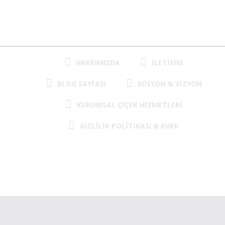
HAKKIMIZDA
ILETISIM
BLOG SAYFASI
MISYON & VIZYON
KURUMSAL ÇIÇEK HIZMETLERI
GIZLILIK POLITIKASI & KVKK