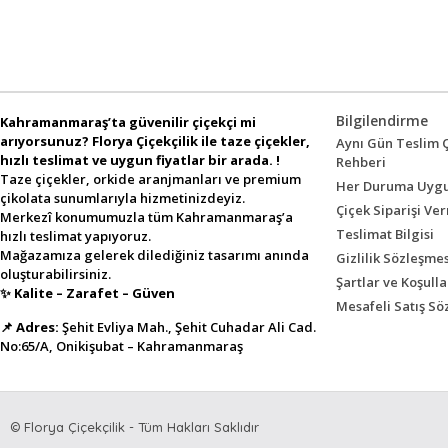
Bilgilendirme
Kahramanmaraş’ta güvenilir çiçekçi mi
arıyorsunuz? Florya Çiçekçilik ile taze çiçekler,
Aynı Gün Teslim Ç
hızlı teslimat ve uygun fiyatlar bir arada. !
Rehberi
Taze çiçekler, orkide aranjmanları ve premium
Her Duruma Uygu
çikolata sunumlarıyla hizmetinizdeyiz.
Çiçek Siparişi V
Merkezî konumumuzla tüm Kahramanmaraş’a
Teslimat Bilgisi
hızlı teslimat yapıyoruz.
Mağazamıza gelerek dilediğiniz tasarımı anında
Gizlilik Sözleşmes
oluşturabilirsiniz.
Şartlar ve Koşulla
✨
Kalite – Zarafet – Güven
Mesafeli Satış Sö
📌
Adres:
Şehit Evliya Mah., Şehit Cuhadar Ali Cad.
No:65/A, Onikişubat – Kahramanmaraş
© Florya Çiçekçilik - Tüm Hakları Saklıdır