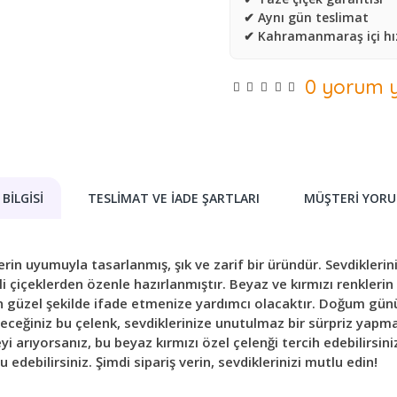
✔ Aynı gün teslimat
✔ Kahramanmaraş içi hız
0 yorum y
BILGISI
TESLIMAT VE İADE ŞARTLARI
MÜŞTERI YORU
erin uyumuyla tasarlanmış, şık ve zarif bir üründür. Sevdikleri
li çiçeklerden özenle hazırlanmıştır. Beyaz ve kırmızı renklerin 
 en güzel şekilde ifade etmenize yardımcı olacaktır. Doğum gün
leceğiniz bu çelenk, sevdiklerinize unutulmaz bir sürpriz yapma
yi arıyorsanız, bu beyaz kırmızı özel çelenği tercih edebilirsini
u edebilirsiniz. Şimdi sipariş verin, sevdiklerinizi mutlu edin!