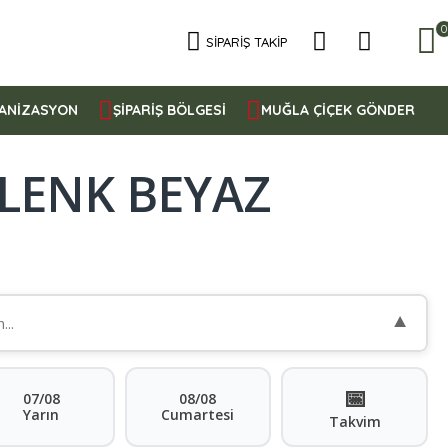
0
SIPARIŞ TAKIP
ANİZASYON
ŞİPARİŞ BÖLGESİ
MUĞLA ÇİÇEK GÖNDER
ELENK BEYAZ
▼
📅
07/08
08/08
Yarın
Cumartesi
Takvim