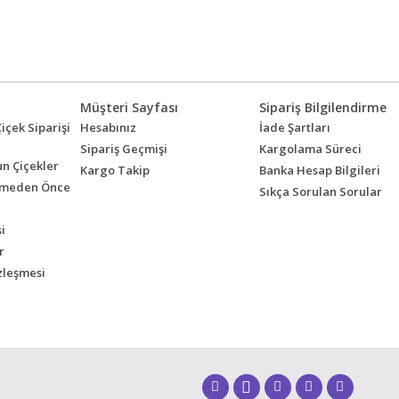
Müşteri Sayfası
Sipariş Bilgilendirme
içek Siparişi
Hesabınız
İade Şartları
Sipariş Geçmişi
Kargolama Süreci
n Çiçekler
Kargo Takip
Banka Hesap Bilgileri
ermeden Önce
Sıkça Sorulan Sorular
i
r
zleşmesi