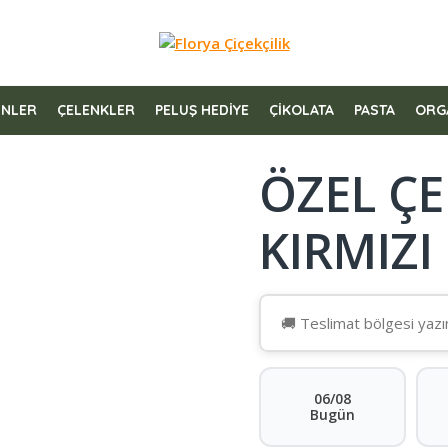
ÜNLER
ÇELENKLER
PELUŞ HEDİYE
ÇİKOLATA
PASTA
ORG
ÖZEL Ç
KIRMIZI
06/08
Bugün