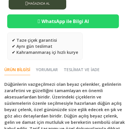
MAĞAZADA AL
WhatsApp ile Bilgi Al
✔ Taze çiçek garantisi
✔ Aynı gün teslimat
✔ Kahramanmaraş içi hızlı kurye
ÜRÜN BILGISI
YORUMLAR
TESLIMAT VE İADE
Düğünlerin vazgeçilmezi olan beyaz çelenkler, gelinlerin
zarafetini ve güzelliğini tamamlayan en önemli
aksesuarlardan biridir. Üzerindeki çiçeklerin ve
süslemelerin özenle seçilmesiyle hazırlanan düğün açılış
beyaz çelenk, özel gününüzde size eşlik edecek en şık ve
göz alıcı detaylardan biridir. Düğün açılış beyaz çelenk,
gelin ve damat için mutluluk ve bereketin sembolü olarak
kabul edilir. Zarif tasarımı ve özel dokunuşlarıyla dikkat