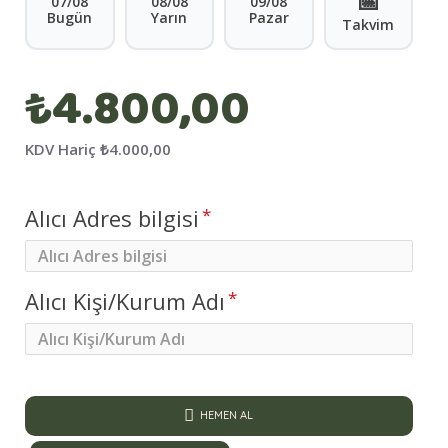
📅
07/08
08/08
09/08
Bugün
Yarın
Pazar
Takvim
₺4.800,00
KDV Hariç
₺4.000,00
Alıcı Adres bilgisi
Alıcı Kişi/Kurum Adı
HEMEN AL