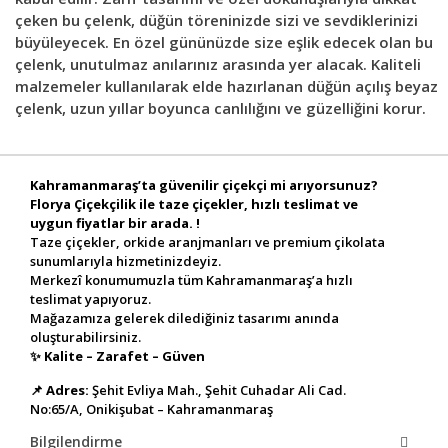
çeken bu çelenk, düğün töreninizde sizi ve sevdiklerinizi
büyüleyecek. En özel gününüzde size eşlik edecek olan bu
çelenk, unutulmaz anılarınız arasında yer alacak. Kaliteli
malzemeler kullanılarak elde hazırlanan düğün açılış beyaz
çelenk, uzun yıllar boyunca canlılığını ve güzelliğini korur.
Kahramanmaraş’ta güvenilir çiçekçi mi arıyorsunuz?
Florya Çiçekçilik ile taze çiçekler, hızlı teslimat ve
uygun fiyatlar bir arada. !
Taze çiçekler, orkide aranjmanları ve premium çikolata
sunumlarıyla hizmetinizdeyiz.
Merkezî konumumuzla tüm Kahramanmaraş’a hızlı
teslimat yapıyoruz.
Mağazamıza gelerek dilediğiniz tasarımı anında
oluşturabilirsiniz.
✨
Kalite – Zarafet – Güven
📌
Adres:
Şehit Evliya Mah., Şehit Cuhadar Ali Cad.
No:65/A, Onikişubat – Kahramanmaraş
Bilgilendirme