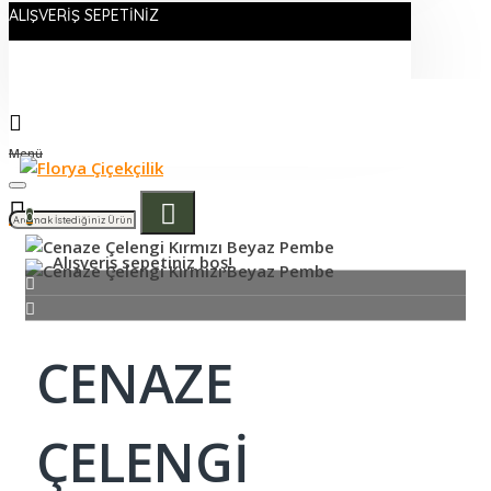
ALIŞVERIŞ SEPETINIZ
Menü
0
Alışveriş sepetiniz boş!
CENAZE
ÇELENGI