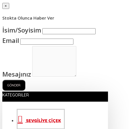
×
Stokta Olunca Haber Ver
İsim/Soyisim
Email
Mesajınız
GÖNDER
KATEGORILER
SEVGİLİYE ÇİÇEK