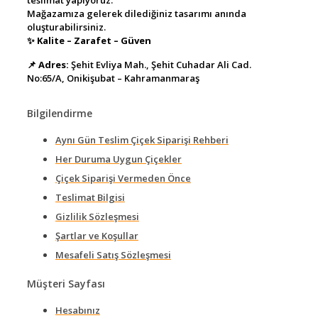
teslimat yapıyoruz.
Mağazamıza gelerek dilediğiniz tasarımı anında
oluşturabilirsiniz.
✨
Kalite – Zarafet – Güven
📌
Adres:
Şehit Evliya Mah., Şehit Cuhadar Ali Cad.
No:65/A, Onikişubat – Kahramanmaraş
Bilgilendirme
Aynı Gün Teslim Çiçek Siparişi Rehberi
Her Duruma Uygun Çiçekler
Çiçek Siparişi Vermeden Önce
Teslimat Bilgisi
Gizlilik Sözleşmesi
Şartlar ve Koşullar
Mesafeli Satış Sözleşmesi
Müşteri Sayfası
Hesabınız