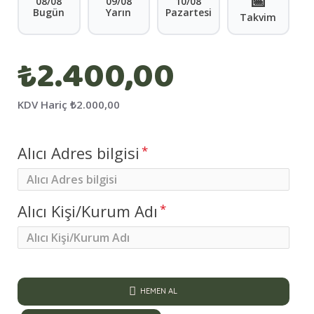
📅
08/08
09/08
10/08
Bugün
Yarın
Pazartesi
Takvim
₺2.400,00
KDV Hariç
₺2.000,00
Alıcı Adres bilgisi
Alıcı Kişi/Kurum Adı
HEMEN AL