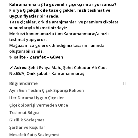
Kahramanmaraş’ta güvenilir çiçekçi mi arıyorsunuz?
Florya Çiçekçilik ile taze çiçekler, hızlı teslimat ve
uygun fiyatlar bir arada. !
Taze çiçekler, orkide aranjmanları ve premium çikolata
sunumlarıyla hizmetinizdeyiz.
Merkezî konumumuzla tüm Kahramanmaraş’a hızlı
teslimat yapıyoruz.
Mağazamıza gelerek dilediğiniz tasarımı anında
oluşturabilirsiniz.
✨
Kalite – Zarafet – Güven
📌
Adres:
Şehit Evliya Mah., Şehit Cuhadar Ali Cad.
No:65/A, Onikişubat – Kahramanmaraş
Bilgilendirme
Aynı Gün Teslim Çiçek Siparişi Rehberi
Her Duruma Uygun Çiçekler
Çiçek Siparişi Vermeden Önce
Teslimat Bilgisi
Gizlilik Sözleşmesi
Şartlar ve Koşullar
Mesafeli Satış Sözleşmesi