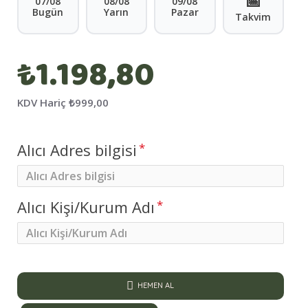
📅
07/08
08/08
09/08
Bugün
Yarın
Pazar
Takvim
₺1.198,80
KDV Hariç
₺999,00
Alıcı Adres bilgisi
Alıcı Kişi/Kurum Adı
HEMEN AL